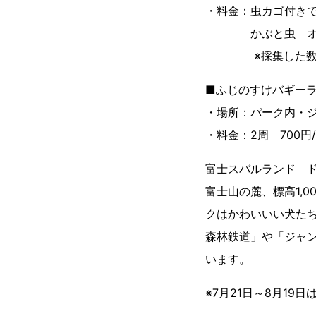
・料金：虫カゴ付きで
かぶと虫 オス400
※採集した数で
■ふじのすけバギー
・場所：パーク内・
・料金：2周 700円
富士スバルランド 
富士山の麓、標高1,
クはかわいいい犬た
森林鉄道」や「ジャ
います。
※7月21日～8月19日