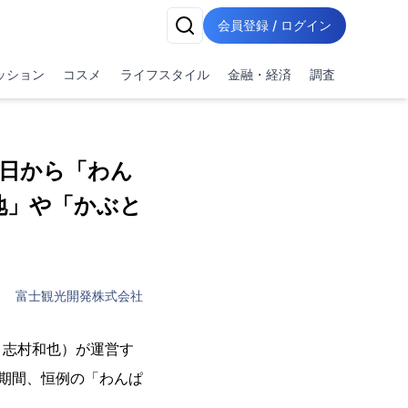
会員登録 / ログイン
ッション
コスメ
ライフスタイル
金融・経済
調査
明日から「わん
地」や「かぶと
富士観光開発株式会社
 志村和也）が運営す
の期間、恒例の「わんぱ