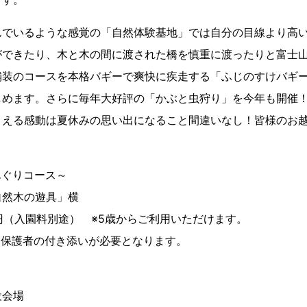
んでいるような感覚の「自然体験基地」では自分の目線より高
ができたり、木と木の間に渡された橋を慎重に渡ったりと富士
舗装のコースを本格バギーで爽快に疾走する「ふじのすけバギ
しめます。さらに毎年大好評の「かぶと虫狩り」を今年も開催
まえる感動は夏休みの思い出になること間違いなし！皆様のお
んぐりコース～
自然木の遊具」横
0円（入園料別途） ※5歳からご利用いただけます。
は保護者の付き添いが必要となります。
設会場