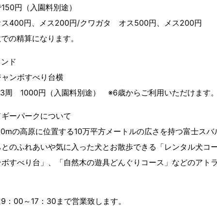
150円（入園料別途）
円、メス200円/クワガタ オス500円、メス200円
の精算になります。
ランド
ジャンボすべり台横
/3周 1000円（入園料別途） ※6歳からご利用いただけます
ドギーパークについて
000mの高原に位置する10万平方メートルの広さを持つ富士ス
ちとのふれあいや気に入った犬とお散歩できる「レンタル犬コー
ンボすべり台」、「自然木の遊具どんぐりコース」などのアト
は9：00～17：30まで営業致します。