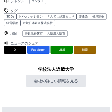
ジャンル
:
エンタメ
タグ
:
SDGs
おやさいクレヨン
きんてつ鉄道まつり
交通論
横見宗樹
経営学部
近畿日本鉄道株式会社
場所
:
奈良県香芝市
大阪府大阪市
ニュースのシェア
:
X
Facebook
LINE
印刷
学校法人近畿大学
会社の詳しい情報を見る