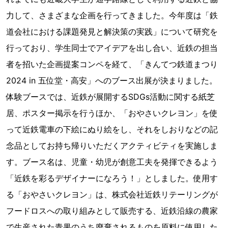
力して、さまざまな企画を行ってきました。今年度は「鉄
道会社における課題発見と解決策の実践」について研究を
行っており、学生同士でアイデアを出し合い、近鉄の担当
者を招いた企画提案コンペを経て、「きんてつ鉄道まつり
2024 in 五位堂・高安」へのブース出展が決まりました。
体験ブースでは、近鉄が展開するSDGs活動に関する紙芝
居、ポスター掲示を行うほか、「おやさいクレヨン」を使
って近鉄電車の下絵にぬり絵をし、それをしおりなどの記
念品としてお持ち帰りいただくアクティビティを実施しま
す。ブース名は、児童・幼児が創意工夫を発揮できるよう
「近鉄を彩るデザイナーになろう！」としました。使用す
る「おやさいクレヨン」は、株式会社近鉄リテーリングが
フードロスへの取り組みとして販売する、近鉄沿線の農家
で生産された青果のうち廃棄されるものを原料に使用した