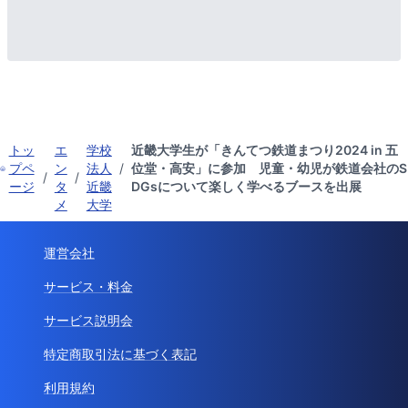
トッ
エ
学校
近畿大学生が「きんてつ鉄道まつり2024 in 五
プペ
ン
法人
/
位堂・高安」に参加 児童・幼児が鉄道会社のS
/
/
ージ
タ
近畿
DGsについて楽しく学べるブースを出展
メ
大学
運営会社
サービス・料金
サービス説明会
特定商取引法に基づく表記
利用規約