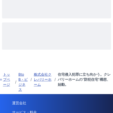
トッ
Bto
株式会社ク
住宅侵入犯罪に立ち向かう。クレ
プペ
B・ビ
/
レバリーホ
/
バリーホームの“防犯住宅”構想、
/
ージ
ジネ
ーム
始動。
ス
運営会社
サービス・料金