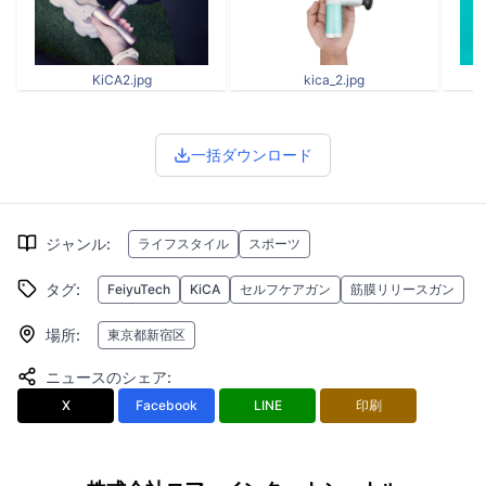
KiCA2.jpg
kica_2.jpg
一括ダウンロード
ジャンル
:
ライフスタイル
スポーツ
タグ
:
FeiyuTech
KiCA
セルフケアガン
筋膜リリースガン
場所
:
東京都新宿区
ニュースのシェア
:
X
Facebook
LINE
印刷