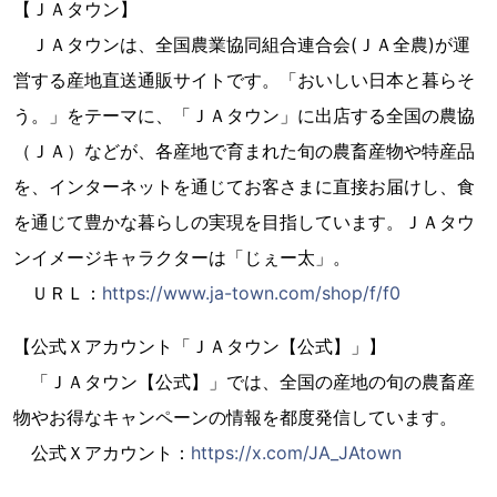
【ＪＡタウン】
ＪＡタウンは、全国農業協同組合連合会(ＪＡ全農)が運
営する産地直送通販サイトです。「おいしい日本と暮らそ
う。」をテーマに、「ＪＡタウン」に出店する全国の農協
（ＪＡ）などが、各産地で育まれた旬の農畜産物や特産品
を、インターネットを通じてお客さまに直接お届けし、食
を通じて豊かな暮らしの実現を目指しています。ＪＡタウ
ンイメージキャラクターは「じぇー太」。
ＵＲＬ：
https://www.ja-town.com/shop/f/f0
【公式Ｘアカウント「ＪＡタウン【公式】」】
「ＪＡタウン【公式】」では、全国の産地の旬の農畜産
物やお得なキャンペーンの情報を都度発信しています。
公式Ｘアカウント：
https://x.com/JA_JAtown