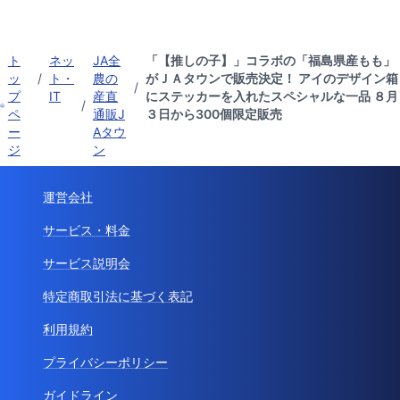
ト
ネッ
JA全
「【推しの子】」コラボの「福島県産もも」
ッ
/
ト・
農の
がＪＡタウンで販売決定！ アイのデザイン箱
/
プ
IT
産直
にステッカーを入れたスペシャルな一品 ８月
/
ペ
通販J
３日から300個限定販売
ー
Aタウ
ジ
ン
運営会社
サービス・料金
サービス説明会
特定商取引法に基づく表記
利用規約
プライバシーポリシー
ガイドライン