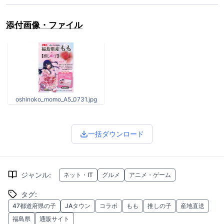
添付画像・ファイル
oshinoko_momo_A5_0731.jpg
一括ダウンロード
ジャンル
:
ネット・IT
グルメ
アニメ・ゲーム
タグ
:
47都道府県の子
JAタウン
コラボ
もも
推しの子
産地直送
福島県
通販サイト