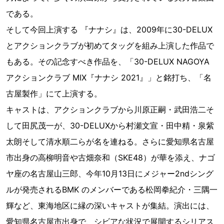
である。
そして今回上演する 『ナナシ』は、2009年に30-DELUX
とアクションクラブが初めてタッグを組み上演した作品で
もある。その記念すべき作品を、「30-DELUX NAGOYA
アクションクラブ MIX『ナナシ 2021』」と銘打ち、「名
古屋製作」にて上演する。
キャストは、アクションクラブから川原正嗣・武田浩二そ
して田尻茂一が、30-DELUXから村瀬文宣・田中精・泉紫
太朗そして清水順二らが名を連ねる。さらに愛知県名古屋
市出身の高柳明音や古畑奈和（SKE48）が華を添え、ナゴ
ヤ座の名古屋山三郎、今年10月13日にメジャー2ndシング
ルが発売されるBMK のメンバーである松岡拳紀介・三隅一
輝など、東海地区に縁の深いキャストが集結。演出には、
愛知県名古屋市出身で、シビアな状況で展開するシリアス