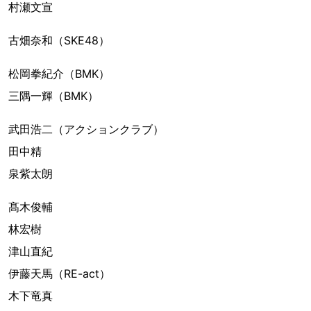
村瀬文宣
古畑奈和（SKE48）
松岡拳紀介（BMK）
三隅一輝（BMK）
武田浩二（アクションクラブ）
田中精
泉紫太朗
髙木俊輔
林宏樹
津山直紀
伊藤天馬（RE-act）
木下竜真