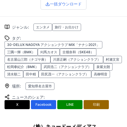
一括ダウンロード
ジャンル
:
エンタメ
旅行・お出かけ
タグ
:
30-DELUX NAGOYA アクションクラブ MIX「ナナシ2021」
三隅一輝（BMK）
刈馬カオス
古畑奈和（SKE48）
名古屋山三郎（ナゴヤ座）
川原正嗣（アクションクラブ）
村瀬文宣
松岡拳紀介（BMK）
武田浩二（アクションクラブ）
泉紫太朗
清水順二
田中精
田尻茂一（アクションクラブ）
高柳明音
場所
:
愛知県名古屋市
ニュースのシェア
:
X
Facebook
LINE
印刷
（株）キョードーメディアス