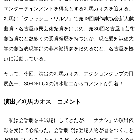
エンターテインメントを得意とする刈馬カオスを迎える。
刈馬は「クラッシュ・ワルツ」で第19回劇作家協会新人戯
曲賞・名古屋市民芸術祭賞をはじめ、第36回名古屋市芸術
創造賞など数多くの受賞経歴を持つほか、現在愛知淑徳大
学の創造表現学部の非常勤講師を務めるなど、名古屋を拠
点に活動している。
そして、今回、演出の刈馬カオス、アクションクラブの田
尻茂一、30-DELUXの清水順二からコメントが到着！
演出／刈馬カオス コメント
「私は会話劇を主戦場にしてきたが、『ナナシ』の演出依
頼を受けて心躍った。会話劇では登場人物が嘘をつくこと
が醍醐味になることもあるが、今作は台詞が真っ直ぐで嘘