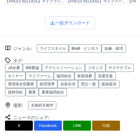
【PRESS RELEASE】マイファーム、新たな農業協同組合「WE農協」を設立.docx-1.png
【PRESS RELEASE】マイファーム、新たな農業協同組合「WE農協」を設立.docx-2.png
一括ダウンロード
ジャンル
:
ライフスタイル
BtoB・ビジネス
金融・経済
タグ
:
JA全農
WE農協
アグリイノベーション
コモンズ
サステナブル
セミナー
マイファーム
協同組合
新規就農
流通支援
環境保全型農業
経営指導
自産自消
西辻一真
販路提供
資材供給
農業
農業協同組合
場所
:
京都府京都市
ニュースのシェア
:
X
Facebook
LINE
印刷