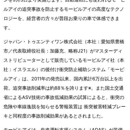
ルアイの追突事故を防止するモービルアイの高度なテクノ
ロジーを、経営者の方々が普段お乗りの車で体感できま
す。
ジャパン・トゥエンティワン株式会社（本社：愛知県豊橋
市／代表取締役社長：加藤充、略称J21）がマスターディ
ストリビューターとして販売しているモービルアイ社（本
社：イスラエル）の後付け衝突防止補助システム「モービ
ルアイ」は、2011年の発売以来、国内累計6万台以上を出
荷。追突事故削減率は約88％を誇ります※。また国土交通
省によるASV技術の事故低減効果の試算によると、衝突の
危険や車線逸脱を知らせる警報装置は 衝突被害軽減ブレー
キと同程度の事故削減効果があるとされました。
モービルアイは、先進運転支援システム（ADAS）が装備