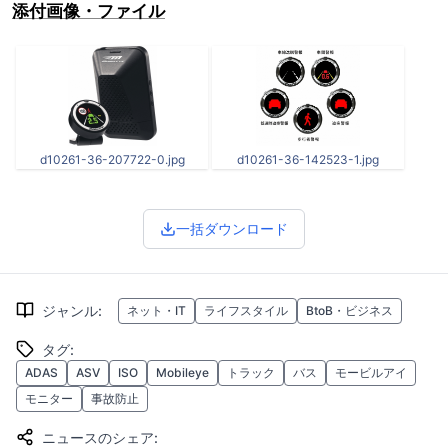
添付画像・ファイル
d10261-36-207722-0.jpg
d10261-36-142523-1.jpg
一括ダウンロード
ジャンル
:
ネット・IT
ライフスタイル
BtoB・ビジネス
タグ
:
ADAS
ASV
ISO
Mobileye
トラック
バス
モービルアイ
モニター
事故防止
ニュースのシェア
: