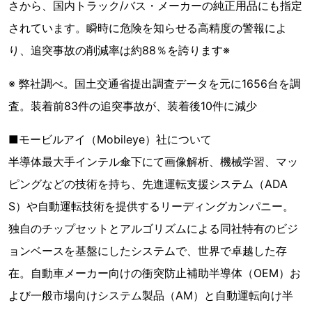
さから、国内トラック/バス・メーカーの純正用品にも指定
されています。瞬時に危険を知らせる高精度の警報によ
り、追突事故の削減率は約88％を誇ります※
※ 弊社調べ。国土交通省提出調査データを元に1656台を調
査。装着前83件の追突事故が、装着後10件に減少
■モービルアイ（Mobileye）社について
半導体最大手インテル傘下にて画像解析、機械学習、マッ
ピングなどの技術を持ち、先進運転支援システム（ADA
S）や自動運転技術を提供するリーディングカンパニー。
独自のチップセットとアルゴリズムによる同社特有のビジ
ョンベースを基盤にしたシステムで、世界で卓越した存
在。自動車メーカー向けの衝突防止補助半導体（OEM）お
よび一般市場向けシステム製品（AM）と自動運転向け半