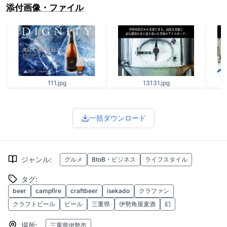
添付画像・ファイル
111.jpg
13131.jpg
一括ダウンロード
ジャンル
:
グルメ
BtoB・ビジネス
ライフスタイル
タグ
:
beer
campfire
craftbeer
isekado
クラファン
クラフトビール
ビール
三重県
伊勢角屋麦酒
幻
場所
:
三重県伊勢市