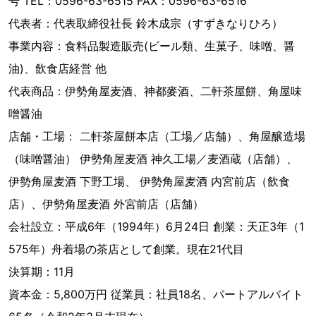
号 TEL：0596-63-6515 FAX：0596-63-6516
代表者：代表取締役社長 鈴木成宗（すずきなりひろ）
事業内容：食料品製造販売(ビール類、生菓子、味噌、醤
油)、飲食店経営 他
代表商品：伊勢角屋麦酒、神都麥酒、二軒茶屋餅、角屋味
噌醤油
店舗・工場： 二軒茶屋餅本店（工場／店舗）、角屋醸造場
（味噌醤油） 伊勢角屋麦酒 神久工場／麦酒蔵（店舗）、
伊勢角屋麦酒 下野工場、 伊勢角屋麦酒 内宮前店（飲食
店）、伊勢角屋麦酒 外宮前店（店舗）
会社設立：平成6年（1994年）6月24日 創業：天正3年（1
575年）舟着場の茶店として創業。現在21代目
決算期：11月
資本金：5,800万円 従業員：社員18名、パートアルバイト