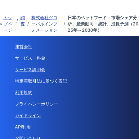
トッ
調
株式会社グロ
日本のペットフード：市場シェア分
/
プペ
査
/
ーバルインフ
/
析、産業動向・統計、成長予測（20
ージ
ォメーション
25年～2030年）
運営会社
サービス・料金
サービス説明会
特定商取引法に基づく表記
利用規約
プライバシーポリシー
ガイドライン
API利用
お問い合わせ