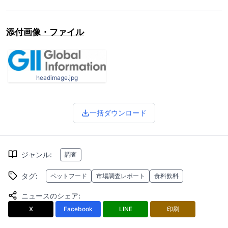
添付画像・ファイル
headimage.jpg
一括ダウンロード
ジャンル
:
調査
タグ
:
ペットフード
市場調査レポート
食料飲料
ニュースのシェア
:
X
Facebook
LINE
印刷