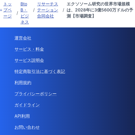
トッ
Bto
リサーチス
エクソソーム研究の世界市場規模
プペ
B・
/
テーション
/
は、2028年に3億5600万ドルの予
/
ージ
ビジ
合同会社
測【市場調査】
ネス
運営会社
サービス・料金
サービス説明会
特定商取引法に基づく表記
利用規約
プライバシーポリシー
ガイドライン
API利用
お問い合わせ