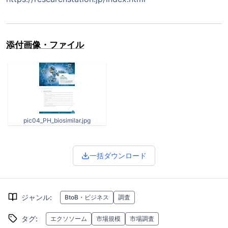
添付画像・ファイル
pic04_PH_biosimilar.jpg
一括ダウンロード
ジャンル
:
BtoB・ビジネス
調査
タグ
:
エクソソーム
市場規模
市場調査