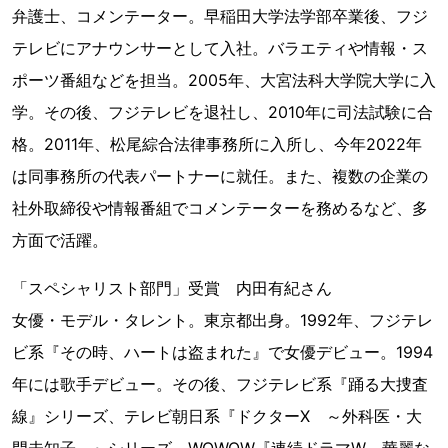
弁護士、コメンテーター。早稲田大学法学部卒業後、フジ
テレビにアナウンサーとして入社。バラエティや情報・ス
ポーツ番組などを担当。2005年、大宮法科大学院大学に入
学。その後、フジテレビを退社し、2010年に司法試験に合
格。2011年、松尾綜合法律事務所に入所し、今年2022年
は同事務所の代表パートナーに就任。また、複数の企業の
社外取締役や情報番組でコメンテーターを務めるなど、多
方面で活躍。
「スペシャリスト部門」受賞 内田有紀さん
女優・モデル・タレント。東京都出身。1992年、フジテレ
ビ系『その時、ハートは盗まれた』で女優デビュー。1994
年には歌手デビュー。その後、フジテレビ系『踊る大捜査
線』シリーズ、テレビ朝日系『ドクターX ～外科医・大
門未知子～』シリーズ、WOWOW『連続ドラマW 華麗な