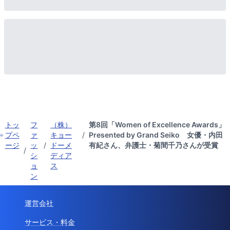
トッ
フ
（株）
第8回「Women of Excellence Awards」
プペ
ァ
キョー
/
Presented by Grand Seiko 女優・内田
ージ
ッ
/
ドーメ
有紀さん、弁護士・菊間千乃さんが受賞
/
シ
ディア
ョ
ス
ン
運営会社
サービス・料金