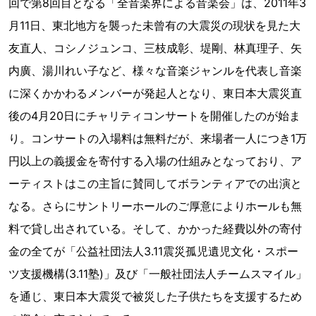
回で第8回目となる「全音楽界による音楽会」は、2011年3
月11日、東北地方を襲った未曾有の大震災の現状を見た大
友直人、コシノジュンコ、三枝成彰、堤剛、林真理子、矢
内廣、湯川れい子など、様々な音楽ジャンルを代表し音楽
に深くかかわるメンバーが発起人となり、東日本大震災直
後の4月20日にチャリティコンサートを開催したのが始ま
り。コンサートの入場料は無料だが、来場者一人につき1万
円以上の義援金を寄付する入場の仕組みとなっており、ア
ーティストはこの主旨に賛同してボランティアでの出演と
なる。さらにサントリーホールのご厚意によりホールも無
料で貸し出されている。そして、かかった経費以外の寄付
金の全てが「公益社団法人3.11震災孤児遺児文化・スポー
ツ支援機構(3.11塾)」及び「一般社団法人チームスマイル」
を通じ、東日本大震災で被災した子供たちを支援するため