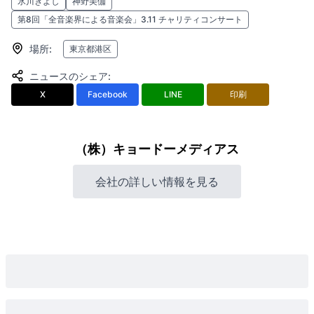
氷川きよし
神野美伽
第8回「全音楽界による音楽会」3.11 チャリティコンサート
場所
:
東京都港区
ニュースのシェア
:
X
Facebook
LINE
印刷
（株）キョードーメディアス
会社の詳しい情報を見る