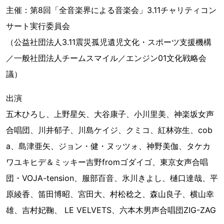
主催：第8回「全音楽界による音楽会」3.11チャリティコン
サート実行委員会
（公益社団法人3.11震災孤児遺児文化・スポーツ支援機構
／一般社団法人チームスマイル／エンジン01文化戦略会
議）
出演
五木ひろし、上野星矢、大谷康子、小川里美、神楽坂女声
合唱団、川井郁子、川島ケイジ、クミコ、紅林弥生、cob
a、島津亜矢、ジョン・健・ヌッツォ、神野美伽、タケカ
ワユキヒデ＆ミッキー吉野fromゴダイゴ、東京女声合唱
団・VOJA-tension、服部百音、氷川きよし、樋口達哉、平
原綾香、笛田博昭、宮田大、村松稔之、森山良子、横山幸
雄、吉村妃鞠、 LE VELVETS、六本木男声合唱団ZIG-ZAG