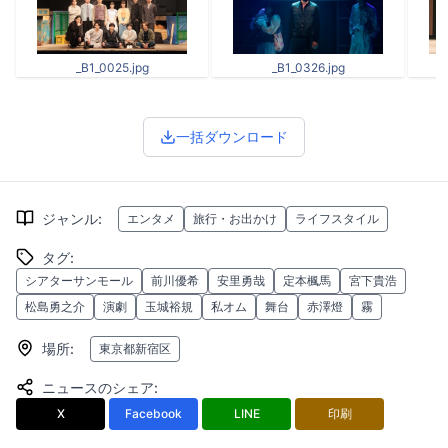
_B1_0025.jpg
_B1_0326.jpg
一括ダウンロード
ジャンル
:
エンタメ
旅行・お出かけ
ライフスタイル
タグ
:
シアターサンモール
前川優希
安里勇哉
定本楓馬
宮下貴浩
松島勇之介
演劇
玉城裕規
私オム
舞台
赤澤燈
霧
場所
:
東京都新宿区
ニュースのシェア
:
X
Facebook
LINE
印刷