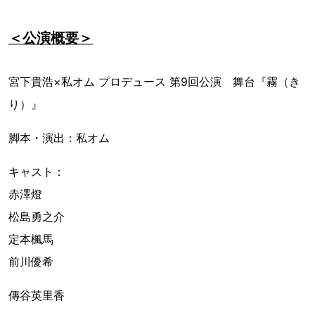
＜公演概要＞
宮下貴浩×私オム プロデュース 第9回公演 舞台『霧（き
り）』
脚本・演出：私オム
キャスト：
赤澤燈
松島勇之介
定本楓馬
前川優希
傳谷英里香