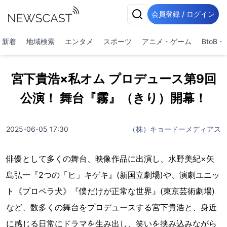
会員登録 / ログイン
新着
地域検索
エンタメ
スポーツ
アニメ・ゲーム
BtoB
宮下貴浩×私オム プロデュース第9回
公演！ 舞台『霧』（きり）開幕！
2025-06-05 17:30
（株）キョードーメディアス
俳優として多くの舞台、映像作品に出演し、水野美紀×矢
島弘一『2つの「ヒ」キゲキ』(新国立劇場)や、演劇ユニッ
ト《プロペラ犬》『僕だけが正常な世界』(東京芸術劇場)
など、数多くの舞台をプロデュースする宮下貴浩と、身近
に感じる日常にドラマを生み出し、笑いを挟み込みながら