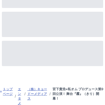
トップ
エ
（株）キョー
宮下貴浩×私オム プロデュース第9
ページ
ン
/
ドーメディア
/
回公演！ 舞台『霧』（きり）開
/
タ
ス
幕！
メ