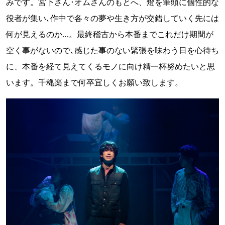
みです。宮下さん･オムさんのもとへ、燈を筆頭に個性的な
役者が集い､作中で各々の夢や生き方が交錯していく先には
何が見えるのか…。最終稽古から本番までこれだけ期間が
空く事がないので､感じた事のない緊張を味わう日を心待ち
に、本番を経て見えてくるモノに向け精一杯努めたいと思
います。千穐楽まで何卒宜しくお願い致します。