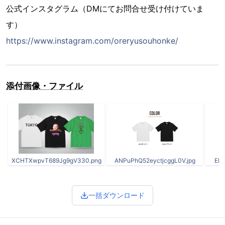
公式インスタグラム（DMにてお問合せ受け付けていま
す）
https://www.instagram.com/oreryusouhonke/
添付画像・ファイル
XCHTXwpvT689Jg9gV330.png
ANPuPhQ52eyctjcggL0V.jpg
ENI
一括ダウンロード