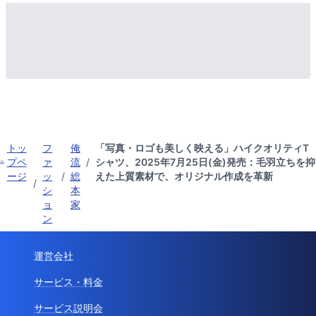
トッ
フ
俺
「写真・ロゴも美しく映える」ハイクオリティT
プペ
ァ
流
/
シャツ、2025年7月25日(金)発売：毛羽立ちを抑
ージ
ッ
/
総
えた上質素材で、オリジナル作成を革新
/
シ
本
ョ
家
ン
運営会社
サービス・料金
サービス説明会