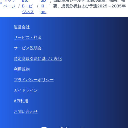
トップ
Bto
SD
自動車用シールド市場の発展、傾向、需
/
ページ
/
B・ビ
/
KI I
要、成長分析および予測2025－2035年
ジネス
nc.
運営会社
サービス・料金
サービス説明会
特定商取引法に基づく表記
利用規約
プライバシーポリシー
ガイドライン
API利用
お問い合わせ