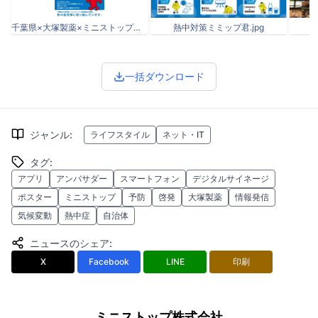
千葉県×大塚製薬×ミニストップ様_ポスター_2025年.jpg
熱中対策ミミップ君.jpg
一括ダウンロード
ジャンル
:
ライフスタイル
ネット・IT
タグ
:
アプリ
アンバサダー
スマートフォン
デジタルサイネージ
ポスター
ミニストップ
予防
啓発
大塚製薬
情報発信
気候変動
熱中症
自治体
ニュースのシェア
:
X
Facebook
LINE
印刷
ミニストップ株式会社