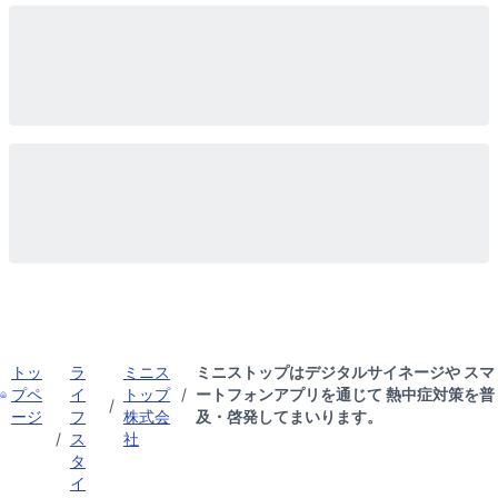
トッ
ラ
ミニス
ミニストップはデジタルサイネージや スマ
プペ
イ
トップ
/
ートフォンアプリを通じて 熱中症対策を普
/
ージ
フ
株式会
及・啓発してまいります。
/
ス
社
タ
イ