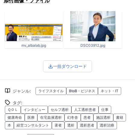
添付画像・ファイル
mv_albalab.jpg
DSC03912.jpg
一括ダウンロード
ジャンル
:
ライフスタイル
BtoB・ビジネス
ネット・IT
タグ
:
ＱＯＬ
インタビュー
セルフ透析
人工透析患者
仕事
健康寿命
医療
在宅血液透析
幻冬舎
患者
施設透析
書籍
本
経営コンサルタント
著者
透析
透析患者
透析治療