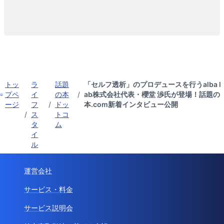
トッ
ラ
話題
「セルフ透析」のプロデュースを行うalba l
プペ
イ
の本
/
ab株式会社代表・櫻堂 渉氏が登場！話題の
ージ
フ
/
ドッ
本.com新着インタビュー公開
/
ス
トコ
タ
ム
イ
ル
運営会社
サービス・料金
サービス説明会