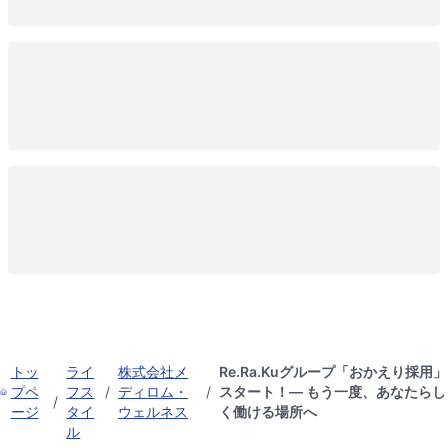
トッ
ライ
株式会社メ
Re.Ra.Kuグループ「おかえり採用」
プペ
フス
/
ディロム・
/
スタート！— もう一度、あなたらし
/
ージ
タイ
ウェルネス
く働ける場所へ
ル