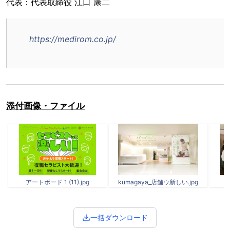
代表：代表取締役 江口 康二
https://medirom.co.jp/
添付画像・ファイル
アートボード 1 (11).jpg
kumagaya_店舗ウ新しい.jpg
一括ダウンロード