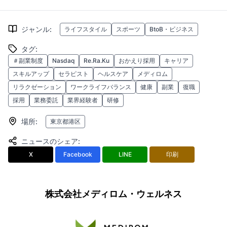
ジャンル
:
ライフスタイル
スポーツ
BtoB・ビジネス
タグ
:
＃副業制度
Nasdaq
Re.Ra.Ku
おかえり採用
キャリア
スキルアップ
セラピスト
ヘルスケア
メディロム
リラクゼーション
ワークライフバランス
健康
副業
復職
採用
業務委託
業界経験者
研修
場所
:
東京都港区
ニュースのシェア
:
X
Facebook
LINE
印刷
株式会社メディロム・ウェルネス