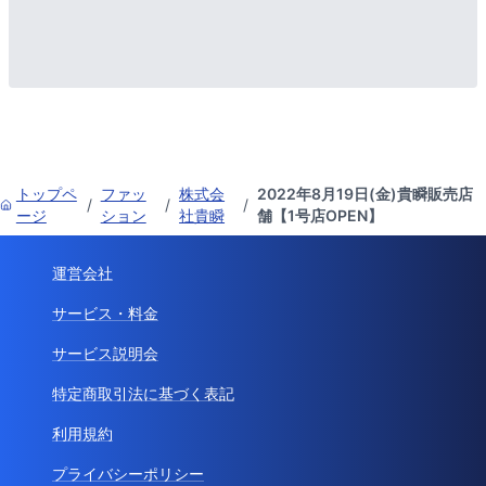
トップペ
ファッ
株式会
2022年8月19日(金)貴瞬販売店
/
/
/
ージ
ション
社貴瞬
舗【1号店OPEN】
運営会社
サービス・料金
サービス説明会
特定商取引法に基づく表記
利用規約
プライバシーポリシー