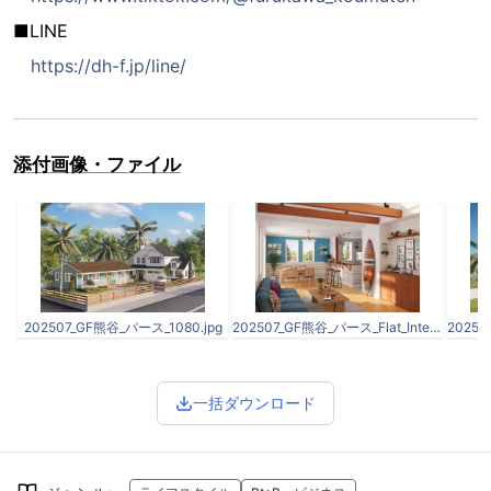
■LINE
https://dh-f.jp/line/
添付画像・ファイル
202507_GF熊谷_パース_1080.jpg
202507_GF熊谷_パース_Flat_Interior.jpg
一括ダウンロード