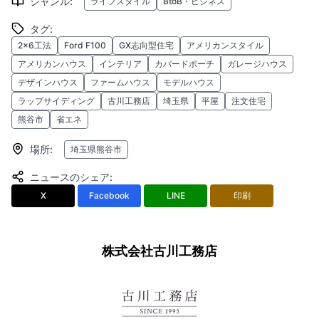
ジャンル
:
ライフスタイル
BtoB・ビジネス
タグ
:
2×6工法
Ford F100
GX志向型住宅
アメリカンスタイル
アメリカンハウス
インテリア
カバードポーチ
ガレージハウス
デザインハウス
ファームハウス
モデルハウス
ラップサイディング
古川工務店
埼玉県
平屋
注文住宅
熊谷市
省エネ
場所
:
埼玉県熊谷市
ニュースのシェア
:
X
Facebook
LINE
印刷
株式会社古川工務店