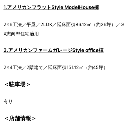
1.アメリカンフラットStyle ModelHouse棟
2×6工法／平屋／2LDK／延床面積86.12㎡（約26坪）／G
X志向型住宅適用
2.アメリカンファームガレージStyle office棟
2×4工法／2階建て／延床面積151.12㎡（約45坪）
＜駐車場＞
有り
＜店舗情報＞