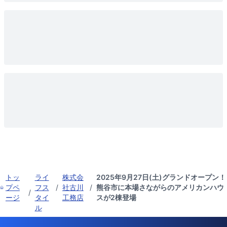
トッ
ライ
株式会
2025年9月27日(土)グランドオープン！
プペ
フス
/
社古川
/
熊谷市に本場さながらのアメリカンハウ
/
ージ
タイ
工務店
スが2棟登場
ル