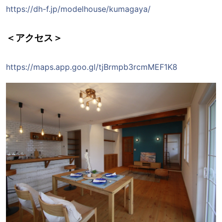
https://dh-f.jp/modelhouse/kumagaya/
＜アクセス＞
https://maps.app.goo.gl/tjBrmpb3rcmMEF1K8