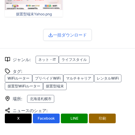
据置型端末Yahoo.png
一括ダウンロード
ジャンル
:
ネット・IT
ライフスタイル
タグ
:
WiFiルーター
プリペイドWiFi
マルチキャリア
レンタルWiFi
据置型WiFiルーター
据置型端末
場所
:
北海道札幌市
ニュースのシェア
:
X
Facebook
LINE
印刷