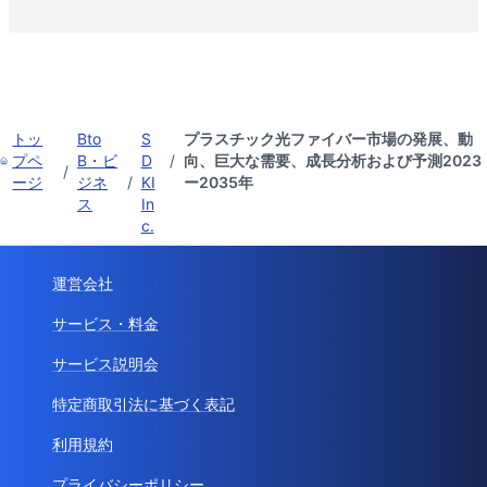
トッ
Bto
S
プラスチック光ファイバー市場の発展、動
プペ
B・ビ
D
/
向、巨大な需要、成長分析および予測2023
/
ージ
ジネ
/
KI
ー2035年
ス
In
c.
運営会社
サービス・料金
サービス説明会
特定商取引法に基づく表記
利用規約
プライバシーポリシー