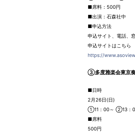
■席料：500円
■出演：石森社中
■申込方法
申込サイト、電話、
申込サイトはこち
https://www.asovie
③多度雅楽会東京奏
■日時
2月26日(日)
①11：00～ ②13：
■席料
500円