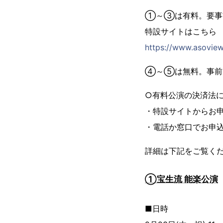
①～③は有料。要事
特設サイトはこちら
https://www.asovie
④～⑤は無料。事前
○有料公演の決済法
・特設サイトからお
・電話か窓口でお申
詳細は下記をご覧く
①宝生流 能楽公演
■日時