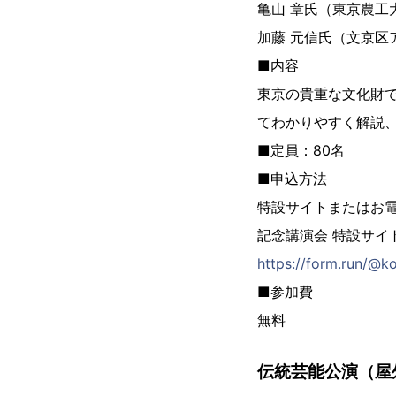
亀山 章氏（東京農工
加藤 元信氏（文京区
■内容
東京の貴重な文化財
てわかりやすく解説
■定員：80名
■申込方法
特設サイトまたはお
記念講演会 特設サイ
https://form.run/@
■参加費
無料
伝統芸能公演（屋