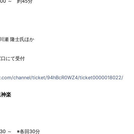
：00 ～ 約45分
川瀬 隆士氏ほか
窓口にて受付
ら
w.com/channel/ticket/94hBcR0WZ4/ticket0000018022/
里神楽
：30 ～ ※各回30分