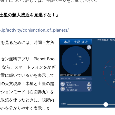
接近」について詳しくは、特設ページをご覧ください。
土星の超大接近を見逃すな！』
.jp/activity/conjunction_of_planets/
近を見るためには、時間・方角
ン無料アプリ「Planet Boo
)」なら、スマートフォンをかざ
位置に輝いているかを表示して
回の天文現象「木星と土星の超
ーションモード（右図赤丸）を
双眼鏡を使ったときに、視野内
のかを分かりやすく表示しま