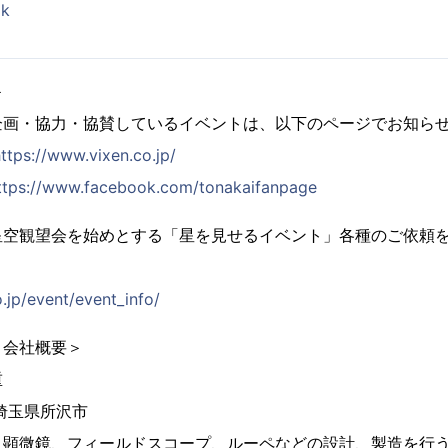
ok
＞
企画・協力・協賛しているイベントは、以下のページでお知ら
ttps://www.vixen.co.jp/
ttps://www.facebook.com/tonakaifanpage
星空観望会を始めとする「星を見せるイベント」各種のご依頼
.jp/event/event_info/
 会社概要＞
重
 埼玉県所沢市
、顕微鏡、フィールドスコープ、ルーペなどの設計、製造を行