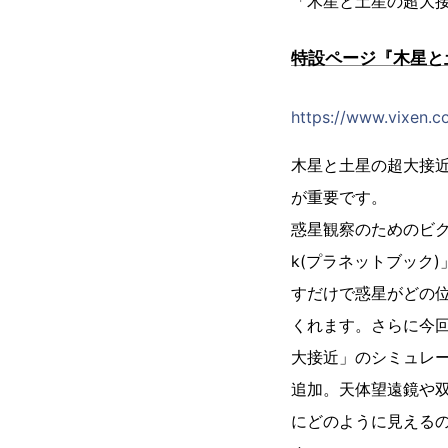
「木星と土星の超大
特設ページ『木星と
https://www.vixen.co
木星と土星の超大接
が重要です。
惑星観察のためのビクセ
k(プラネットブック
すだけで惑星がどの
くれます。さらに今
大接近」のシミュレ
追加。天体望遠鏡や
にどのように見える