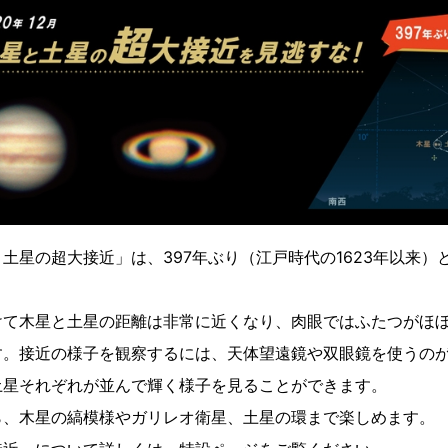
土星の超大接近」は、397年ぶり（江戸時代の1623年以来）
にかけて木星と土星の距離は非常に近くなり、肉眼ではふたつがほ
す。接近の様子を観察するには、天体望遠鏡や双眼鏡を使うの
土星それぞれが並んで輝く様子を見ることができます。
ら、木星の縞模様やガリレオ衛星、土星の環まで楽しめます。