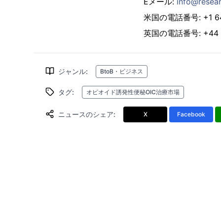
Eメール:
info@resear
米国の電話番号: +1 646
英国の電話番号: +44 2
ジャンル
:
BtoB・ビジネス
タグ
:
オピオイド誘発性便秘OIC治療市場
ニュースのシェア
:
X
Facebook