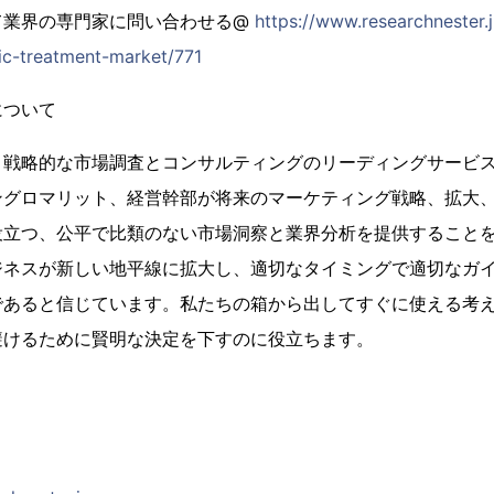
て業界の専門家に問い合わせる@
https://www.researchnester.j
ic-treatment-market/771
について
、戦略的な市場調査とコンサルティングのリーディングサービ
ングロマリット、経営幹部が将来のマーケティング戦略、拡大
役立つ、公平で比類のない市場洞察と業界分析を提供すること
ジネスが新しい地平線に拡大し、適切なタイミングで適切なガ
であると信じています。私たちの箱から出してすぐに使える考
避けるために賢明な決定を下すのに役立ちます。