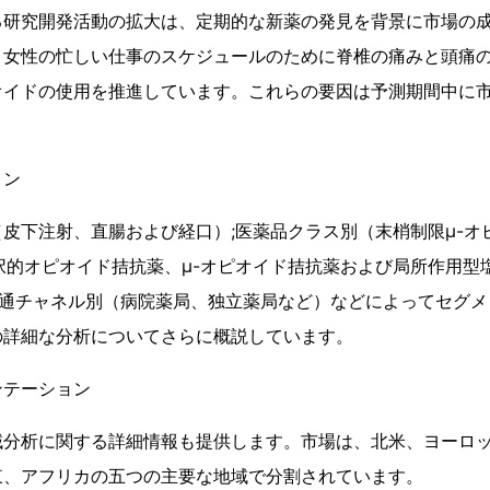
る研究開発活動の拡大は、定期的な新薬の発見を背景に市場の
と女性の忙しい仕事のスケジュールのために脊椎の痛みと頭痛
オイドの使用を推進しています。これらの要因は予測期間中に
ョン
皮下注射、直腸および経口）;医薬品クラス別（末梢制限μ-オ
選択的オピオイド拮抗薬、μ-オピオイド拮抗薬および局所作用型
;流通チャネル別（病院薬局、独立薬局など）などによってセグ
の詳細な分析についてさらに概説しています。
ンテーション
域分析に関する詳細情報も提供します。市場は、北米、ヨーロ
東、アフリカの五つの主要な地域で分割されています。