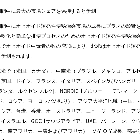
期間中に最大の市場シェアを保持すると予測
期間中にオピオイド誘発性便秘治療市場の成長にプラスの影響
の軟化と簡単な排便プロセスのためのオピオイド誘発性便秘治
体でオピオイド中毒者の数の増加により、北米はオピオイド誘
と予測されます。
北米で（米国、カナダ）、中南米（ブラジル、メキシコ、アル
（英国、ドイツ、フランス、イタリア、スペイン及びハンガリ
ランダ、ルクセンブルク]、NORDIC [ノルウェー、デンマー
ンド、ロシア、ヨーロッパの残り）、アジア太平洋地域（中国、
ネシア、台湾、香港、オーストラリア、ニュージーランド、ア
イスラエル、GCC [サウジアラビア、UAE、バーレーン、ク
カ、南アフリカ、中東およびアフリカ） のY-O-Y成長、需要