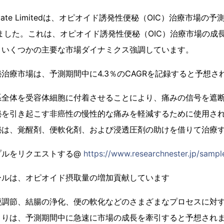
er Private Limitedは、オピオイド誘発性便秘（OIC）治療市
ました。これは、オピオイド誘発性便秘（OIC）治療市場の成
、いくつかの主要な市場ダイナミクス強調しています。
治療市場は、予測期間中に4.3％のCAGRを記録すると予想さ
系全体を受容体細胞に付着させることにより、痛みの信号を遮
秘を引き起こす非癌性の慢性的な痛みを軽減するために使用さ
秘は、覚醒剤、便軟化剤、および浸透圧剤の助けを借りて治療
プルをリクエストする@
https://www.researchnester.jp/sampl
ールは、オピオイド摂取量の増加貢献しています
便調節、結腸の浄化、便の軟化などのさまざまなプロセスに対
まりは、予測期間中に急速に市場の成長を牽引すると予想され