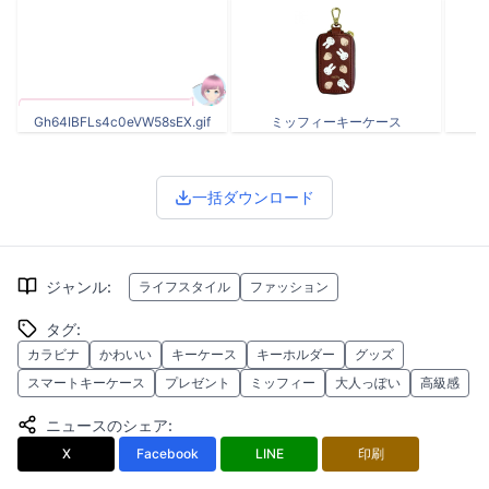
Gh64IBFLs4c0eVW58sEX.gif
ミッフィーキーケース
一括ダウンロード
ジャンル
:
ライフスタイル
ファッション
タグ
:
カラビナ
かわいい
キーケース
キーホルダー
グッズ
スマートキーケース
プレゼント
ミッフィー
大人っぽい
高級感
ニュースのシェア
:
X
Facebook
LINE
印刷