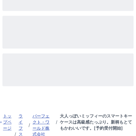
トッ
ラ
パーフェ
大人っぽいミッフィーのスマートキー
プペ
イ
クト・ワ
/
ケースは高級感たっぷり。新柄もとて
/
ージ
フ
ールド株
もかわいいです。[予約受付開始]
/
ス
式会社