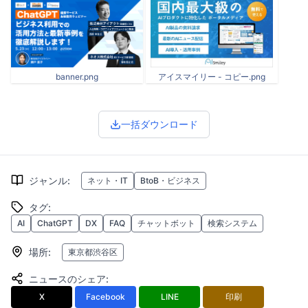
banner.png
アイスマイリー - コピー.png
一括ダウンロード
ジャンル
:
ネット・IT
BtoB・ビジネス
タグ
:
AI
ChatGPT
DX
FAQ
チャットボット
検索システム
場所
:
東京都渋谷区
ニュースのシェア
:
X
Facebook
LINE
印刷