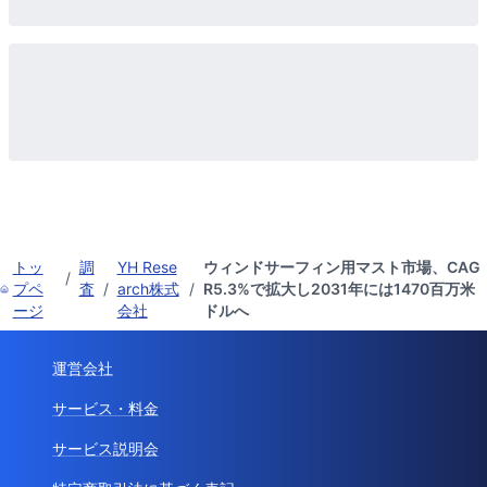
トッ
調
YH Rese
ウィンドサーフィン用マスト市場、CAG
/
プペ
査
/
arch株式
/
R5.3%で拡大し2031年には1470百万米
ージ
会社
ドルへ
運営会社
サービス・料金
サービス説明会