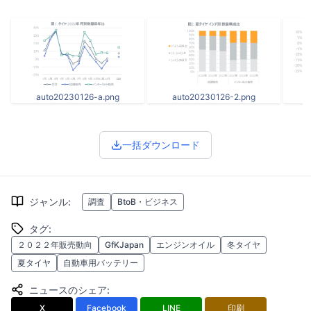
auto20230126-a.png
auto20230126-2.png
一括ダウンロード
ジャンル
:
調査
BtoB・ビジネス
タグ
:
２０２２年販売動向
GfKJapan
エンジンオイル
冬タイヤ
夏タイヤ
自動車用バッテリー
ニュースのシェア
:
X
Facebook
LINE
印刷