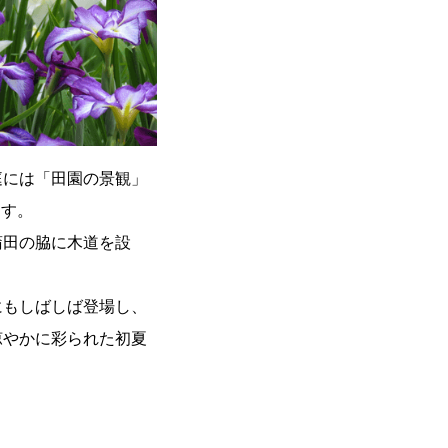
庭には「田園の景観」
ます。
蒲田の脇に木道を設
にもしばしば登場し、
涼やかに彩られた初夏