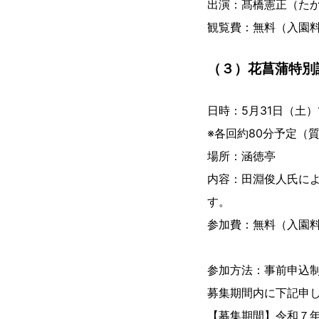
出演：髙橋憲正（たか
観覧費：無料（入園
（３）花菖蒲特別
日時：5月31日（土）1
※各回約80分予定（
場所：涵徳亭
内容：田淵俊人氏に
す。
参加費：無料（入園
参加方法：事前申込
募集期間内に下記申
【募集期間】令和７年