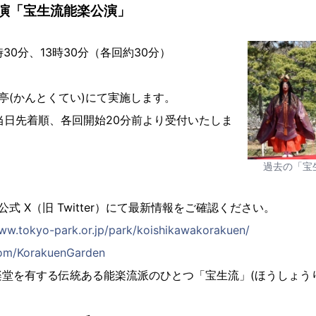
公演「宝生流能楽公演」
1時30分、13時30分（各回約30分）
亭(かんとくてい)にて実施します。
当日先着順、各回開始20分前より受付いたしま
過去の「宝
式 X（旧 Twitter）にて最新情報をご確認ください。
www.tokyo-park.or.jp/park/koishikawakorakuen/
com/KorakuenGarden
堂を有する伝統ある能楽流派のひとつ「宝生流」(ほうしょう