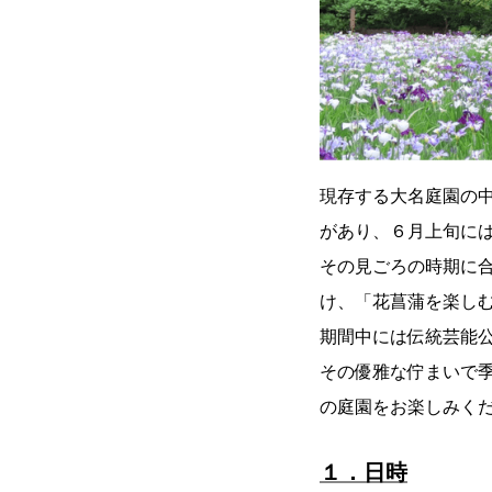
現存する大名庭園の
があり、６月上旬には
その見ごろの時期に
け、「花菖蒲を楽し
期間中には伝統芸能
その優雅な佇まいで
の庭園をお楽しみく
１．日時