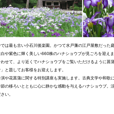
中では最も古い小石川後楽園。かつて水戸藩の江戸屋敷だった
白や紫色に輝く美しい660株のハナショウブが見ごろを迎え
合わせて、より近くでハナショウブをご覧いただけるように菖
む」と題してお客様をお迎えします。
公演や花菖蒲に関する特別講座も実施します。古典文学や和歌
季節の移ろいとともに心に静かな感動を与えるハナショウブ。
ださい。