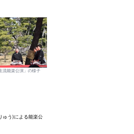
生流能楽公演」の様子
りゅう)による能楽公