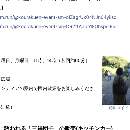
ム】
orm.run/@kourakuen-event-sm-oIZagrUx04NJn04yiisd
orm.run/@kourakuen-event-sm-CR2ttAape1FOhspeI9lq
ド
曜日、月曜日 11時、14時（各回約60分）
前広場
ランティアの案内で園内散策をお楽しみくださ
料別途）
庭園ガイド
に誘われる「三福団子」の販売(キッチンカー)