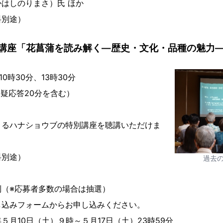
はしのりまさ）氏 ほか
料別途）
講座「花菖蒲を読み解く―歴史・文化・品種の魅力
0時30分、13時30分
質疑応答20分を含む）
よるハナショウブの特別講座を聴講いただけま
料別途）
過去
制（※応募者多数の場合は抽選）
し込みフォームからお申し込みください。
５月10日（土）９時～５月17日（土）23時59分