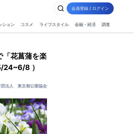
会員登録 / ログイン
ッション
コスメ
ライフスタイル
金融・経済
調査
で「花菖蒲を楽
4~6/8 ）
財団法人 東京都公園協会