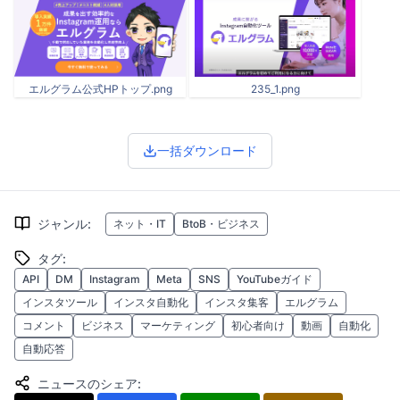
エルグラム公式HPトップ.png
235_1.png
一括ダウンロード
ジャンル
:
ネット・IT
BtoB・ビジネス
タグ
:
API
DM
Instagram
Meta
SNS
YouTubeガイド
インスタツール
インスタ自動化
インスタ集客
エルグラム
コメント
ビジネス
マーケティング
初心者向け
動画
自動化
自動応答
ニュースのシェア
: