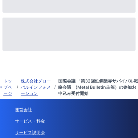
トッ
株式会社グロー
国際会議 「第32回鉄鋼業界サバイバル戦
プペ
/
バルインフォメ
/
略会議」(Metal Bulletin主催）の参加お
ージ
ーション
申込み受付開始
運営会社
サービス・料金
サービス説明会