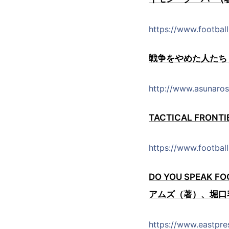
https://www.footbal
戦争をやめた人たち
http://www.asunaro
TACTICAL FR
https://www.football
DO YOU SPEA
アムズ（著）、堀口
https://www.eastpre