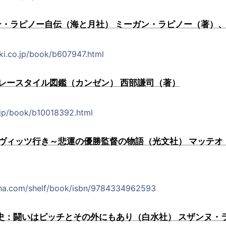
ーガン・ラピノー自伝（海と月社） ミーガン・ラピノー（著）
ki.co.jp/book/b607947.html
レースタイル図鑑（カンゼン） 西部謙司（著）
.jp/book/b10018392.html
ヴィッツ行き～悲運の優勝監督の物語（光文社） マッテオ・
ha.com/shelf/book/isbn/9784334962593
史：闘いはピッチとその外にもあり（白水社） スザンヌ・ラ