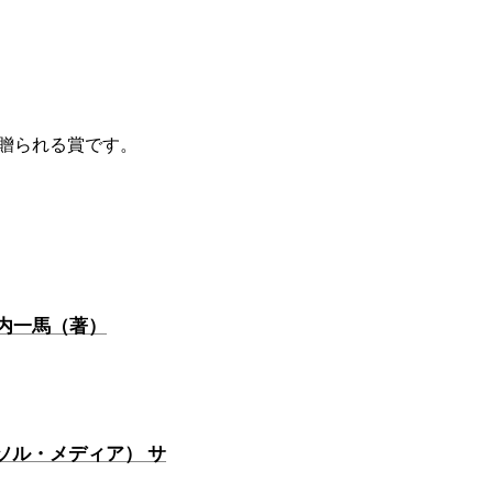
贈られる賞です。
河内一馬（著）
ソル・メディア） サ