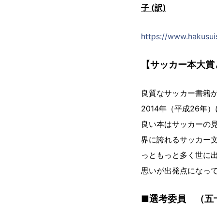
子 (訳)
https://www.hakusui
【サッカー本大賞
良質なサッカー書籍
2014年（平成26
良い本はサッカーの
界に誇れるサッカー
っともっと多く世に
思いが出発点になっ
■選考委員 （五