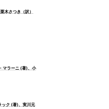
、栗木さつき（訳）
マラーニ (著)、小
ック (著)、実川元