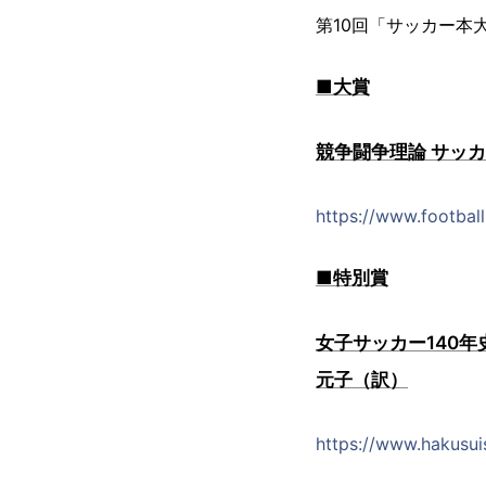
第10回「サッカー本
■大賞
競争闘争理論 サッ
https://www.footbal
■特別賞
女子サッカー140
元子（訳）
https://www.hakusui