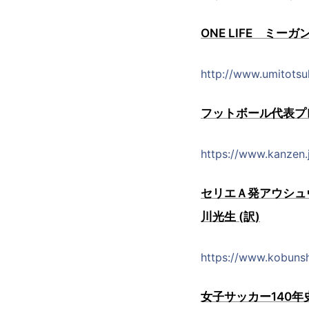
ONE LIFE ミ
http://www.umitotsu
フットボール代表プ
https://www.kanzen
セリエＡ発アウシュ
川光生 (訳)
https://www.kobuns
女子サッカー140年