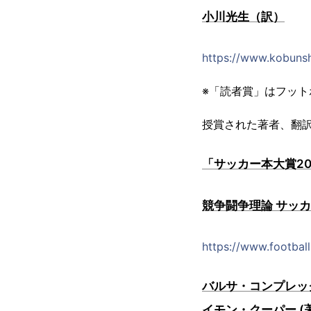
小川光生（訳）
https://www.kobuns
※「読者賞」はフッ
授賞された著者、翻
「サッカー本大賞2
競争闘争理論 サッ
https://www.footbal
バルサ・コンプレック
イモン・クーパー (著