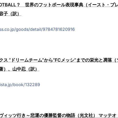
K FOOTBALL？ 世界のフットボール表現事典（イースト・
容子（訳）
ss.co.jp/goods/detail/9784781620916
ス “ドリームチーム”から“FCメッシ”までの栄光と凋落（
著）、山中忍（訳）
lista.jp/book/132289
ヴィッツ行き～悲運の優勝監督の物語（光文社） マッテオ