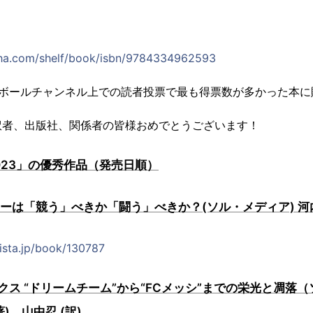
ha.com/shelf/book/isbn/9784334962593
トボールチャンネル上での読者投票で最も得票数が多かった本に
訳者、出版社、関係者の皆様おめでとうございます！
023」の優秀作品（発売日順）
カーは「競う」べきか「闘う」べきか？(ソル・メディア) 
lista.jp/book/130787
ス “ドリームチーム”から“FCメッシ”までの栄光と凋落（
)、山中忍 (訳)