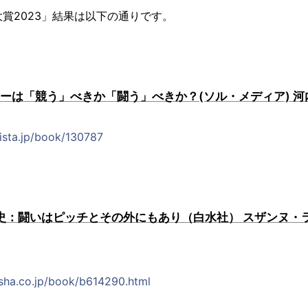
大賞2023」結果は以下の通りです。
カーは「競う」べきか「闘う」べきか？(ソル・メディア) 
lista.jp/book/130787
年史：闘いはピッチとその外にもあり（白水社） スザンヌ・
sha.co.jp/book/b614290.html