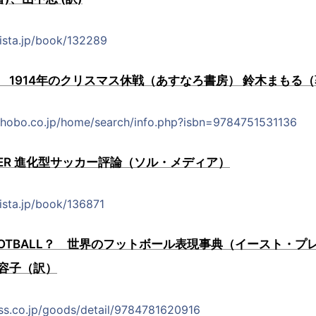
lista.jp/book/132289
 1914年のクリスマス休戦（あすなろ書房） 鈴木まもる
shobo.co.jp/home/search/info.php?isbn=9784751531136
ONTIER 進化型サッカー評論（ソル・メディア）
ista.jp/book/136871
K FOOTBALL？ 世界のフットボール表現事典（イースト・
容子（訳）
ss.co.jp/goods/detail/9784781620916