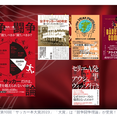
第10回「サッカー本大賞2023」 「大賞」は『競争闘争理論』が受賞！