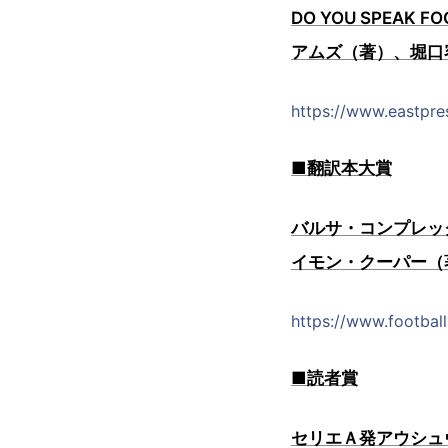
DO YOU SPEA
アムズ（著）、堀口
https://www.eastpre
■翻訳本大賞
バルサ・コンプレック
イモン・クーパー（
https://www.footbal
■読者賞
セリエＡ発アウシュ