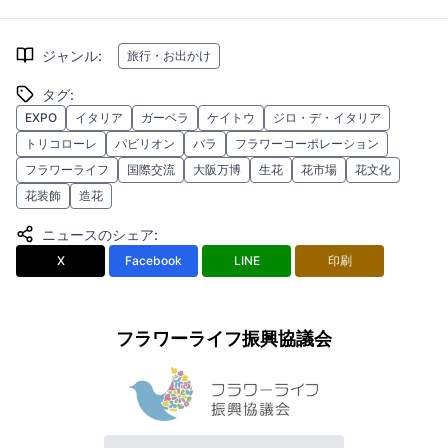
ジャンル
:
旅行・お出かけ
タグ
:
EXPO
イタリア
ガーベラ
ケイトウ
ジロ・デ・イタリア
トリコローレ
パビリオン
バラ
フラワーコーポレーション
フラワーライフ
国際交流
大阪万博
生花
花市場
花文化
花装飾
造花
ニュースのシェア
:
X
Facebook
LINE
印刷
フラワーライフ振興協議会