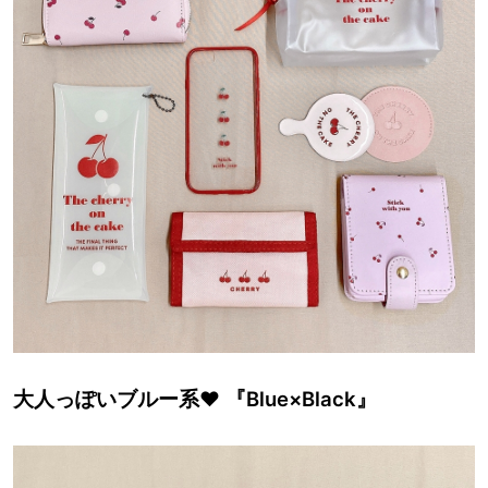
大人っぽいブルー系♥ 『Blue×Black』