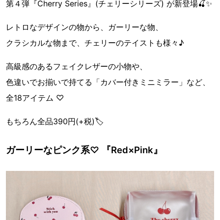
第４弾『Cherry Series』(チェリーシリーズ) が新登場🍒✨
レトロなデザインの物から、ガーリーな物、
クラシカルな物まで、チェリーのテイストも様々♪
高級感のあるフェイクレザーの小物や、
色違いでお揃いで持てる「カバー付きミニミラー」など、
全18アイテム ♡
もちろん全品390円(+税)🏷
ガーリーなピンク系♡ 『Red×Pink』