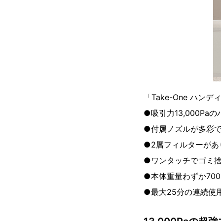
「Take-One ハン
●吸引力13,000P
●付属ノズルが多彩
●2層フィルターがあ
●ワンタッチでゴミ
●本体重量わずか70
●最大25分の連続使