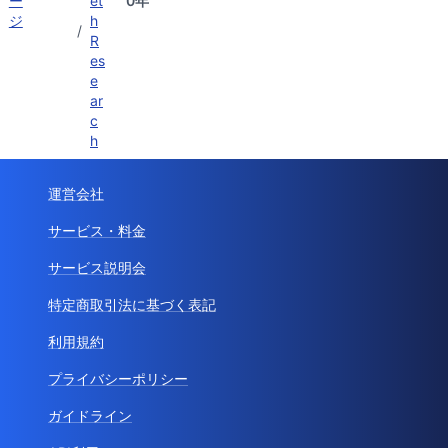
ー
et
0年
ジ
h
/
R
es
e
ar
c
h
運営会社
サービス・料金
サービス説明会
特定商取引法に基づく表記
利用規約
プライバシーポリシー
ガイドライン