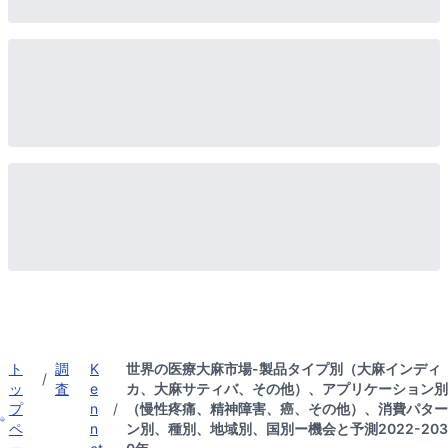
ト
調
K
世界の医療大麻市場-製品タイプ別（大麻インディ
/
ッ
査
e
カ、大麻サティバ、その他）、アプリケーション別
プ
n
/
（慢性疼痛、精神障害、癌、その他）、消費パター
ペ
n
ン別、種別、地域別、国別ー機会と予測2022-203