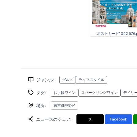
ポストカード1042 576.
ジャンル
:
グルメ
ライフスタイル
タグ
:
お手軽ワイン
スパークリングワイン
デイリ
場所
:
東京都中野区
ニュースのシェア
:
X
Facebook