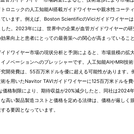
トロニックの人工知能AI搭載ガイドワイヤーや親水性コーテ
ます。例えば、Boston ScientificのViciガイドワイ
ました。2023年には、世界中の企業が血管ガイドワイヤーの研
の効果向上と患者にとっての最善策への関心が高まっているこ
ガイドワイヤー市場の現状分析と予測によると、市場規模の拡
イノベーションへのプレッシャーです。人工知能AIやMRI技
研究開発費は、55百万米ドルを優に超える可能性があります。
を用いたNavitor TAVIガイドワイヤーに125百万米ドル
な価格制限により、期待収益が20%減少したと、同社は2024
うな高い製品製造コストと価格を定める法律は、価格が厳しく
限する要因となっています。