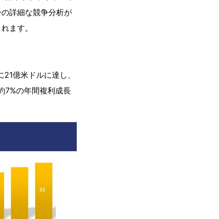
ーの詳細な競争分析が
まれます。
年に21億米ドルに達し、
約7%の年間複利成長