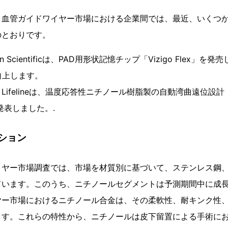
、血管ガイドワイヤー市場における企業間では、最近、いくつ
のとおりです。
ton Scientificは、PAD用形状記憶チップ「Vizigo Flex
向上します。
an Lifelineは、温度応答性ニチノール樹脂製の自動湾曲遠位設計「Th
」を発表しました。.
ション
イヤー市場調査では、市場を材質別に基づいて、ステンレス鋼
ています。このうち、ニチノールセグメントは予測期間中に成
ヤー市場におけるニチノール合金は、その柔軟性、耐キンク性
ます。これらの特性から、ニチノールは皮下留置による手術に