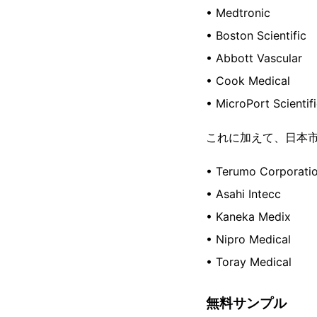
• Medtronic
• Boston Scientific
• Abbott Vascular
• Cook Medical
• MicroPort Scientif
これに加えて、日本市
• Terumo Corporati
• Asahi Intecc
• Kaneka Medix
• Nipro Medical
• Toray Medical
無料サンプル