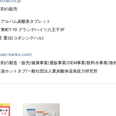
hottab.co.jp
浴剤の販売
トアルバム炭酸泉タブレット
町1-10 グランデハイツ八王子3F
 重治(コボシシゲハル)
ansan-kenko.com/
剤の製造・販売/健康事業/通販事業/OEM事業/飲料水事業/海
長湯ホットタブ/一般社団法人重炭酸体温免疫力研究所