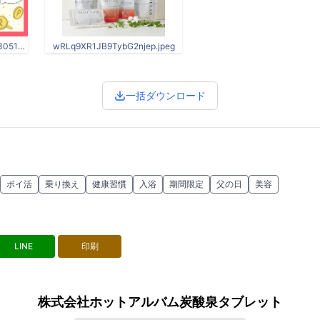
9j _実質無料cp _image_20230516_1.91-1.jpg
wRLq9XR1JB9TybG2njep.jpeg
一括ダウンロード
ポイ活
乗り換え
健康習慣
入浴
期間限定
父の日
美容
LINE
印刷
株式会社ホットアルバム炭酸泉タブレット