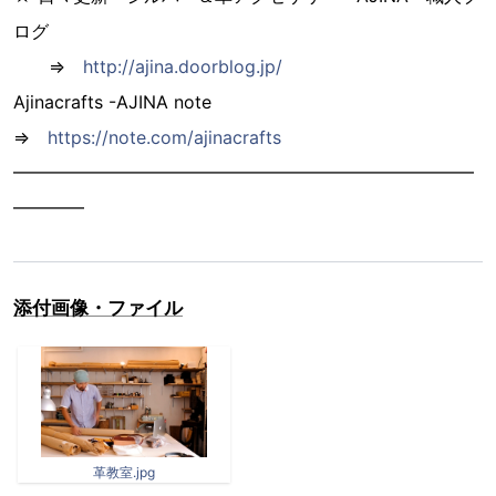
ログ
⇒
http://ajina.doorblog.jp/
Ajinacrafts -AJINA note
⇒
https://note.com/ajinacrafts
━━━━━━━━━━━━━━━━━━━━━━━━━━
━━━━
添付画像・ファイル
革教室.jpg