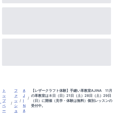
ト
フ
A
【レザークラフト体験】手縫い革教室AJINA 11月
ッ
ァ
J
の革教室は８日（日）21日（土）28日（土）29日
/
プ
ッ
/
I
（日）に開催（見学・体験は無料）個別レッスンの
/
ペ
シ
N
受付中。
ー
ョ
A