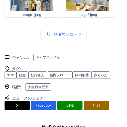
image1.jpeg
image2.jpeg
一括ダウンロード
ジャンル
:
ライフスタイル
タグ
:
ママ
妊娠
妊婦さん
腸内フローラ
腸内細菌
赤ちゃん
場所
:
大阪府大阪市
ニュースのシェア
:
X
Facebook
LINE
印刷