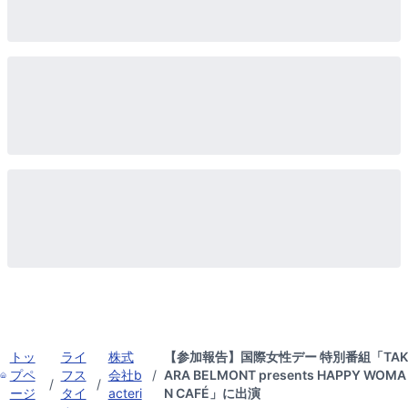
トッ
ライ
株式
【参加報告】国際女性デー 特別番組「TAK
プペ
フス
会社b
/
ARA BELMONT presents HAPPY WOMA
/
/
ージ
タイ
acteri
N CAFÉ」に出演