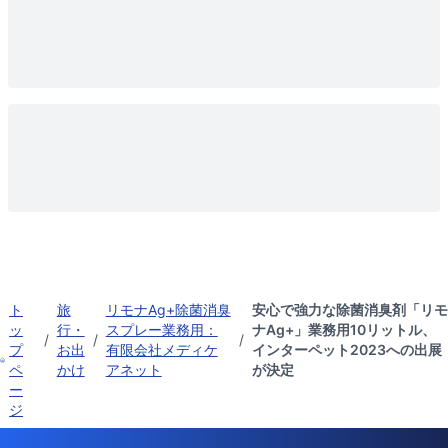
ト
旅
リモナAg+除菌消臭
安心で強力な除菌消臭剤「リモ
ッ
行・
スプレー業務用：
ナAg+」業務用10リットル、
/
/
/
プ
お出
有限会社メディケ
インターペット2023への出展
ペ
かけ
アネット
が決定
ー
ジ