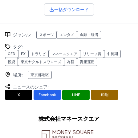
一括ダウンロード
ジャンル
:
スポーツ
エンタメ
金融・経済
タグ
:
CFD
FX
トラリピ
マネースクエア
リリーフ賞
中長期
投資
東京ヤクルトスワローズ
為替
資産運用
場所
:
東京都港区
ニュースのシェア
:
X
Facebook
LINE
印刷
株式会社マネースクエア