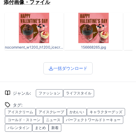
添付画像・ファイル
nocomment_w1200_h1200_icecrepe_va.jpg
156668265.jpg
一括ダウンロード
ジャンル
:
ファッション
ライフスタイル
タグ
:
アイスクリーム
アイスクレープ
かわいい
キャラクターグッズ
コールド・ストーン
ニュース
パーフェクトワールドトーキョー
バレンタイン
まとめ
新着