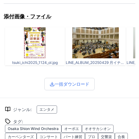
添付画像・ファイル
tsuki_ichi2025_1124_ol.jpg
LINE_ALBUM_20250429 月イチ吹奏楽_250703_2.jpg
一括ダウンロード
ジャンル
:
エンタメ
タグ
:
Osaka Shion Wind Orchestra
オーボエ
オオサカシオン
カーペンターズ
コンサート
パート練習
プロ
交響楽
合奏