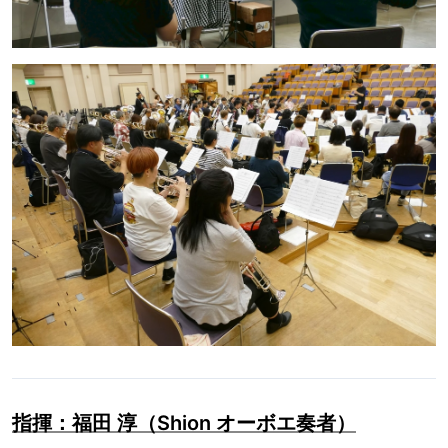
指揮：福田 淳（Shion オーボエ奏者）