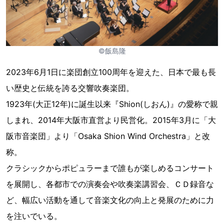
©飯島隆
2023年6月1日に楽団創立100周年を迎えた、日本で最も⻑
い歴史と伝統を誇る交響吹奏楽団。
1923年(大正12年)に誕生以来『Shion(しおん)』の愛称で親
しまれ、2014年大阪市直営より⺠営化。2015年3月に「大
阪市音楽団」より「Osaka Shion Wind Orchestra」と改
称。
クラシックからポピュラーまで誰もが楽しめるコンサート
を展開し、各都市での演奏会や吹奏楽講習会、ＣＤ録音な
ど、幅広い活動を通して音楽文化の向上と発展のために力
を注いでいる。