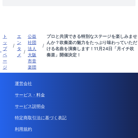
ト
エ
公益
プロと共演できる特別なステージを楽しみませ
ッ
ン
社団
んか？吹奏楽の魅力をたっぷり味わっていただ
/
/
プ
タ
法人
ける名曲を演奏します！11月24日「月イチ吹
/
ペ
メ
大阪
奏楽」開催決定！
ー
市音
ジ
楽団
運営会社
サービス・料金
サービス説明会
特定商取引法に基づく表記
利用規約