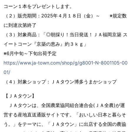
コーン１本をプレゼントします。
（２）販売期間：2025年４月１８日（金）～ ※規定数
に到達次第終了
（３）対象商品：「◎朝採り！当日発送！ＪＡ福岡京築 ス
イートコーン『京築の恵み』約３ｋｇ」
※6月中旬～下旬出荷予定
https://www.ja-town.com/shop/g/g8001-N-8001105-00
01/
（４）対象ショップ：ＪＡタウン博多うまかショップ
【ＪＡタウン】
ＪＡタウンは、全国農業協同組合連合会(ＪＡ全農)が運
営する産地直送通販サイトです。「おいしい日本と暮らそ
う。」をテーマに、「ＪＡタウン」に出店する全国の農協