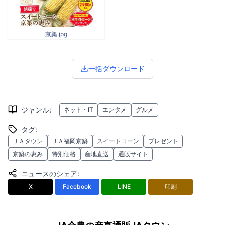
京築.jpg
一括ダウンロード
ジャンル
:
ネット・IT
エンタメ
グルメ
タグ
:
ＪＡタウン
ＪＡ福岡京築
スイートコーン
プレゼント
京築の恵み
特別価格
産地直送
通販サイト
ニュースのシェア
:
X
Facebook
LINE
印刷