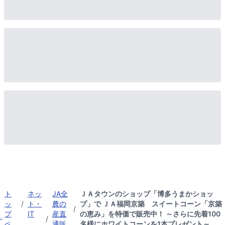
ト
ネッ
JA全
ＪＡタウンのショップ「博多うまかショッ
ッ
/
ト・
農の
プ」で ＪＡ福岡京築 スイートコーン「京築
/
プ
IT
産直
の恵み」を特価で販売中！ ～さらに先着100
/
ペ
通販
名様にホワイトコーンを1本プレゼント～