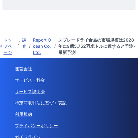
トッ
調
Report O
スプレードライ食品の市場規模は2028
/
プペ
査
/
cean Co.
/
年に9億5,752万米ドルに達すると予測-
ージ
Ltd.
最新予測
運営会社
サービス・料金
サービス説明会
特定商取引法に基づく表記
利用規約
プライバシーポリシー
ガイドライン