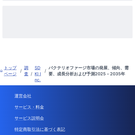
トップ
調
SD
バクテリオファージ市場の発展、傾向、需
/
/
ページ
査
/
KI I
要、成長分析および予測2025－2035年
nc.
運営会社
サービス・料金
サービス説明会
特定商取引法に基づく表記